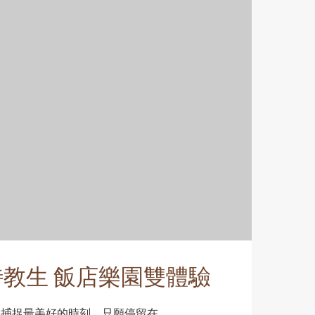
教生 飯店樂園雙體驗
-27 捕捉最美好的時刻，只願停留在...