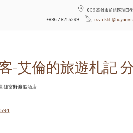
806 高雄市前鎮區瑞田街
+886 7 821 5299
rsvn-khh@hoyareso
客-艾倫的旅遊札記 
/高雄富野渡假酒店
5594