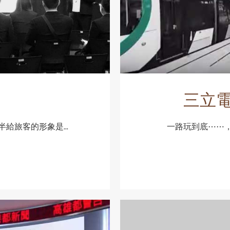
三立電
給旅客的形象是...
一路玩到底⋯⋯，