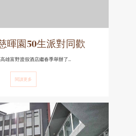
慈暉園50生派對同歡
-22 高雄富野渡假酒店繼春季舉辦了...
閱讀更多