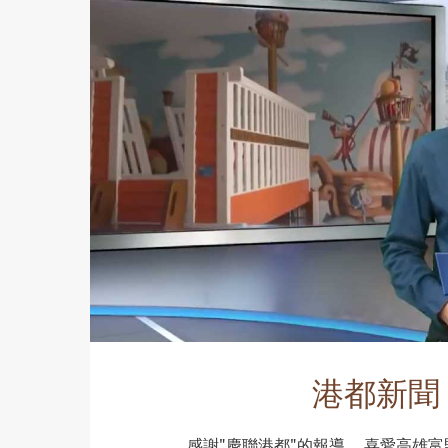
港都新聞
感謝"慶聯港都"的報導。 喜愛高雄富野