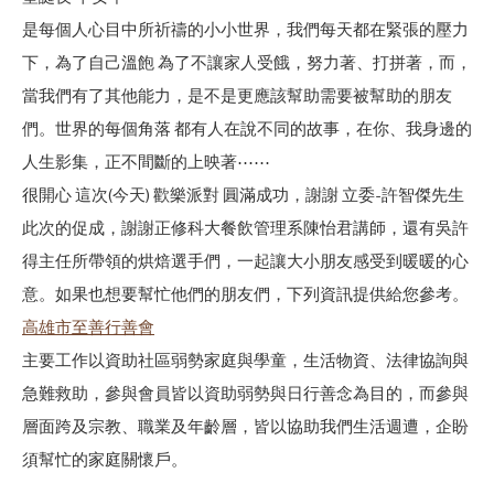
是每個人心目中所祈禱的小小世界，我們每天都在緊張的壓力
下，為了自己溫飽 為了不讓家人受餓，
努力著、打拼著，而，
當我們有了其他能力，是不是更應該幫助需要被幫助的朋友
們。
世界的每個角落 都有人在說不同的
故事
，
在你、我身邊的
人生影集
，
正不間斷的上映著⋯⋯
很開心 這次(今天)
歡樂派對
圓滿成功，謝謝 立委-許智傑先生
此次的促成，謝謝正修科大餐飲管理系陳怡君講師，還有吳許
得主任所帶領的烘焙選手們，一起讓大小朋友感受到暖暖的心
意。如果也想要幫忙他們的朋友們，下列資訊提供給您參考。
高雄市至善行善會
主要工作以資助社區弱勢家庭與學童，生活物資、法律協詢與
急難救助，參與會員皆以資助弱勢與日行善念為目的，而參與
層面跨及宗教、職業及年齡層，皆以協助我們生活週遭，企盼
須幫忙的家庭關懷戶。