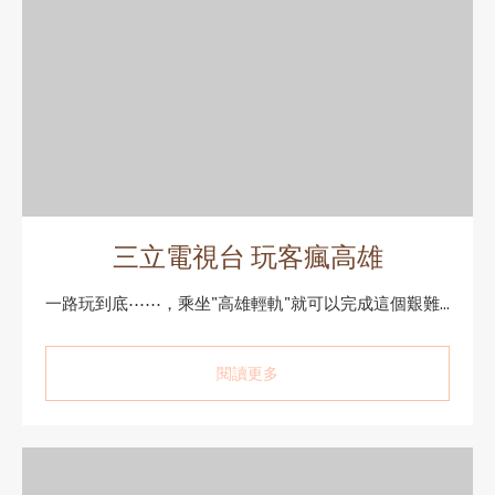
三立電視台 玩客瘋高雄
一路玩到底⋯⋯，乘坐"高雄輕軌"就可以完成這個艱難...
閱讀更多