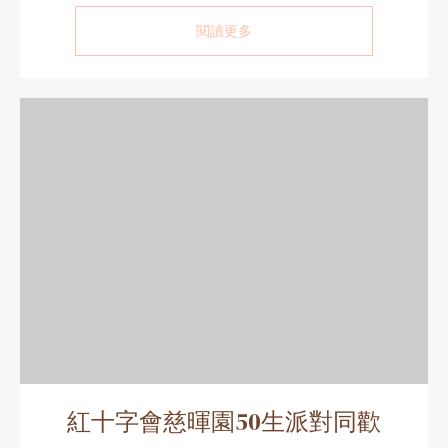
閱讀更多
紅十字會慈暉園50生派對同歡