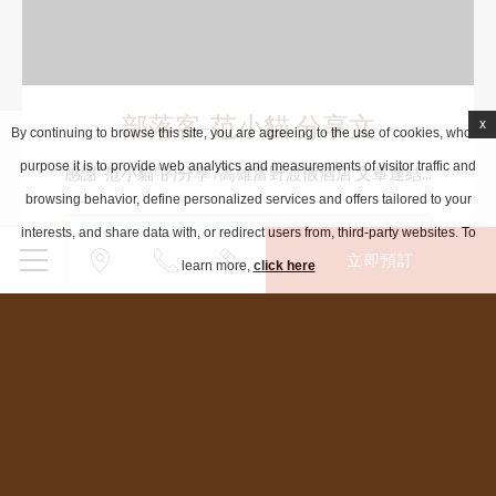
部落客-范小貓 分享文
x
By continuing to browse this site, you are agreeing to the use of cookies, whose
purpose it is to provide web analytics and measurements of visitor traffic and
感謝"范小貓"的分享 /高雄富野渡假酒店 文章連結...
browsing behavior, define personalized services and offers tailored to your
interests, and share data with, or redirect users from, third-party websites. To
閱讀更多
立即預訂
learn more,
click here