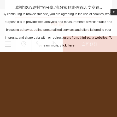
感謝"吃心絕對"的分享 /高雄富野渡假酒店 文章連...
x
By continuing to browse this site, you are agreeing to the use of cookies, whose
purpose it is to provide web analytics and measurements of visitor traffic and
閱讀更多
browsing behavior, define personalized services and offers tailored to your
interests, and share data with, or redirect users from, third-party websites. To
立即預訂
learn more,
click here
投資人專區
隱私權政策
Credits