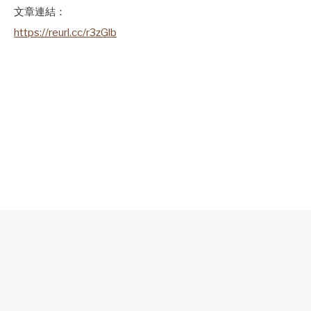
文章連結：
https://reurl.cc/r3zGlb