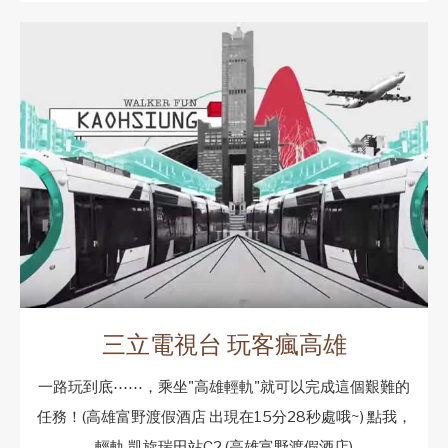
三立電視台 玩客瘋高雄
一路玩到底⋯⋯，乘坐"高雄輕軌"就可以完成這個艱難的
任務！(高雄富野渡假酒店 出現在15分28秒處哦~) 點我，
輕軌 凱旋瑞田站C2 (高雄富野渡假酒店)