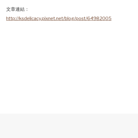
文章連結：
http://ksdelicacy.pixnet.net/blog/post/64982005