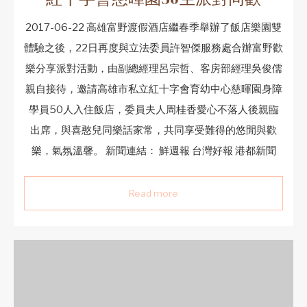
2017-06-22 高雄富野渡假酒店繼春季舉辦了飯店樂園雙
體驗之後，22日再度與立法委員許智傑服務處合辦富野歡
樂分享派對活動，由副總經理呂宗哲、客房部經理吳俊儒
親自接待，邀請高雄市私立紅十字會育幼中心慈暉園身障
學員50人入住飯店，委員夫人周桂香愛心不落人後親臨
出席，與喜憨兒同樂話家常，共同享受難得的悠閒與歡
樂，氣氛溫馨。 新聞連結： 鮮週報 台灣好報 港都新聞
Read more