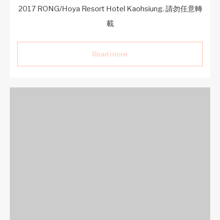
2017 RONG/Hoya Resort Hotel Kaohsiung. 請勿任意轉
載
Read more