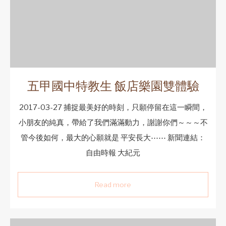
五甲國中特教生 飯店樂園雙體驗
2017-03-27 捕捉最美好的時刻，只願停留在這一瞬間，
小朋友的純真，帶給了我們滿滿動力，謝謝你們～～～不
管今後如何，最大的心願就是 平安長大⋯⋯ 新聞連結：
自由時報 大紀元
Read more