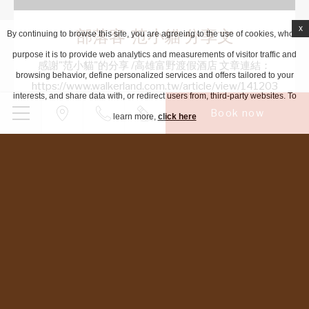
x
部落客-范小貓 分享文
By continuing to browse this site, you are agreeing to the use of cookies, whose
purpose it is to provide web analytics and measurements of visitor traffic and
感謝"范小貓"的分享 /高雄富野渡假酒店 文章連結：
browsing behavior, define personalized services and offers tailored to your
https://www.walkerland.com.tw/article/view/141203
interests, and share data with, or redirect users from, third-party websites. To
http://ywayway.pixnet.net/blog/post/116875150
Book now
learn more,
click here
Read more