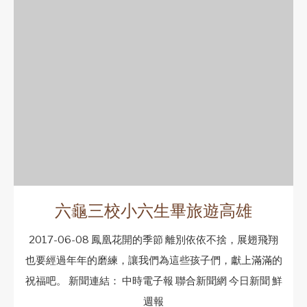
六龜三校小六生畢旅遊高雄
2017-06-08 鳳凰花開的季節 離別依依不捨，展翅飛翔
也要經過年年的磨練，讓我們為這些孩子們，獻上滿滿的
祝福吧。 新聞連結： 中時電子報 聯合新聞網 今日新聞 鮮
週報