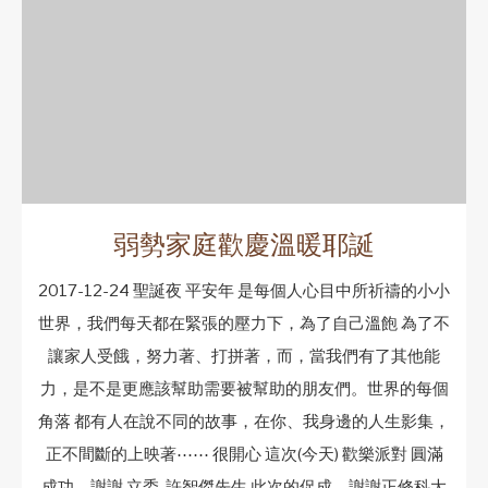
弱勢家庭歡慶溫暖耶誕
2017-12-24 聖誕夜 平安年 是每個人心目中所祈禱的小小
世界，我們每天都在緊張的壓力下，為了自己溫飽 為了不
讓家人受餓，努力著、打拼著，而，當我們有了其他能
力，是不是更應該幫助需要被幫助的朋友們。世界的每個
角落 都有人在說不同的故事，在你、我身邊的人生影集，
正不間斷的上映著⋯⋯ 很開心 這次(今天) 歡樂派對 圓滿
成功，謝謝 立委-許智傑先生 此次的促成，謝謝正修科大